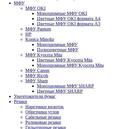
МФУ
МФУ OKI
Монохромные МФУ OKI
Цветные МФУ OKI формата А4
Цветные МФУ OKI формата А3
МФУ Pantum
HP
Konica Minolta
Монохромные МФУ
Полноцветные МФУ
МФУ Kyocera Mita
Цветные МФУ Kyocera Mita
Монохромные МФУ Kyocera Mita
МФУ Canon
МФУ Ricoh
МФУ Sharp
Монохромные МФУ SHARP
Цветные МФУ SHARP
Уничтожители бумаг
Резаки
Нарезчики визиток
Обрезчики углов
Сабельные резаки
Роликовые резаки
Гильотинные резаки