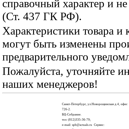
справочный характер и не
(Ст. 437 ГК РФ).
Характеристики товара и 
могут быть изменены про
предварительного уведом
Пожалуйста, уточняйте и
наших менеджеров!
Санкт-Петербург, ул.Новорощинская д.4, офис
726-2.
БЦ-Собрание.
тел: (812)335-36-79;
e-mail: spb@actuals.ru Сервис: