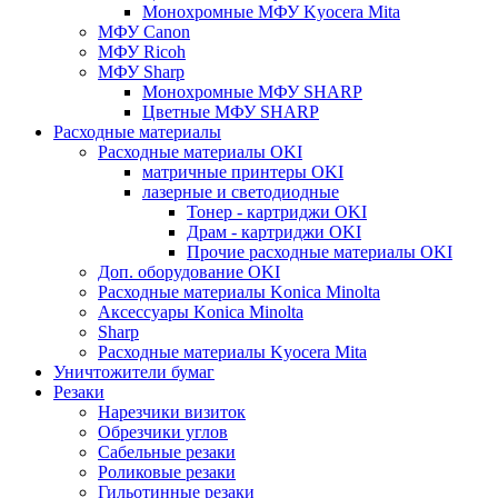
Монохромные МФУ Kyocera Mita
МФУ Canon
МФУ Ricoh
МФУ Sharp
Монохромные МФУ SHARP
Цветные МФУ SHARP
Расходные материалы
Расходные материалы OKI
матричные принтеры OKI
лазерные и светодиодные
Тонер - картриджи OKI
Драм - картриджи OKI
Прочие расходные материалы OKI
Доп. оборудование OKI
Расходные материалы Konica Minolta
Аксессуары Konica Minolta
Sharp
Расходные материалы Kyocera Mita
Уничтожители бумаг
Резаки
Нарезчики визиток
Обрезчики углов
Сабельные резаки
Роликовые резаки
Гильотинные резаки