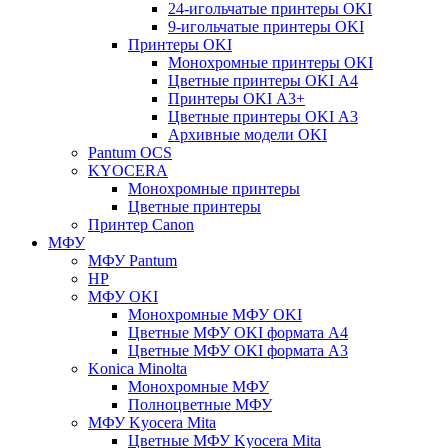
24-игольчатые принтеры OKI
9-игольчатые принтеры OKI
Принтеры OKI
Монохромные принтеры OKI
Цветные принтеры OKI А4
Принтеры OKI А3+
Цветные принтеры OKI А3
Архивные модели OKI
Pantum OCS
KYOCERA
Монохромные принтеры
Цветные принтеры
Принтер Canon
МФУ
МФУ Pantum
HP
МФУ OKI
Монохромные МФУ OKI
Цветные МФУ OKI формата А4
Цветные МФУ OKI формата А3
Konica Minolta
Монохромные МФУ
Полноцветные МФУ
МФУ Kyocera Mita
Цветные МФУ Kyocera Mita