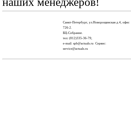
наших менеджеров!
Санкт-Петербург, ул.Новорощинская д.4, офис
726-2.
БЦ-Собрание.
тел: (812)335-36-79;
e-mail: spb@actuals.ru Сервис:
service@actuals.ru