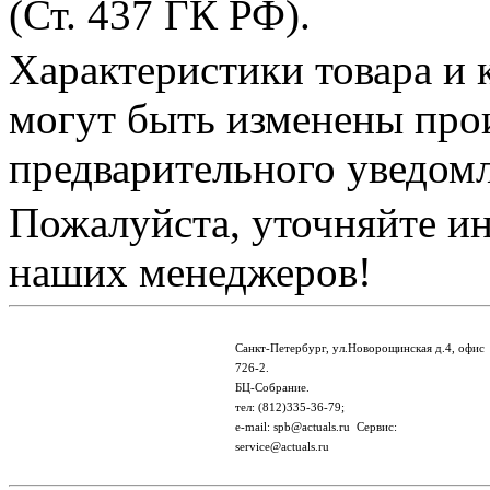
(Ст. 437 ГК РФ).
Характеристики товара и 
могут быть изменены про
предварительного уведом
Пожалуйста, уточняйте и
наших менеджеров!
Санкт-Петербург, ул.Новорощинская д.4, офис
726-2.
БЦ-Собрание.
тел: (812)335-36-79;
e-mail: spb@actuals.ru Сервис:
service@actuals.ru