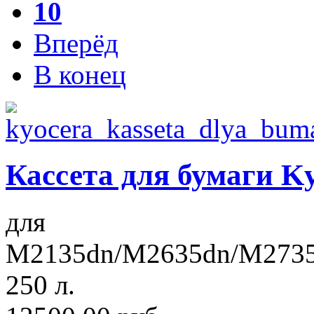
10
Вперёд
В конец
Кассета для бумаги Ky
для
M2135dn/M2635dn/M2735
250 л.