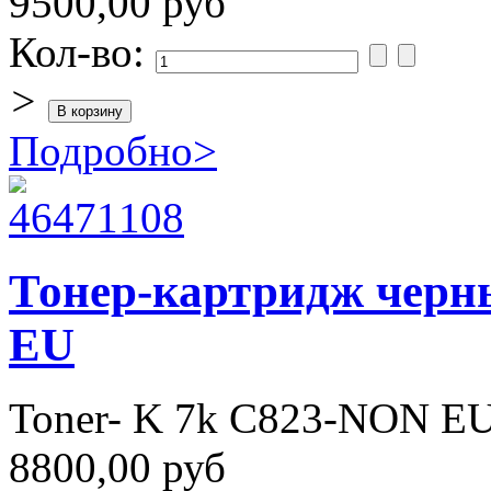
9500,00 руб
Кол-во:
>
Подробно
>
Тонер-картридж черн
EU
Toner- K 7k C823-NON E
8800,00 руб