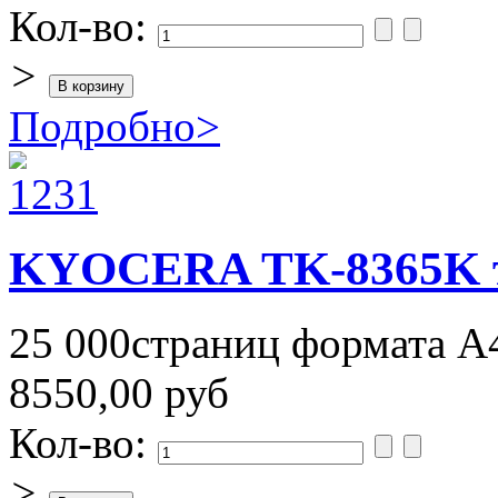
Кол-во:
>
Подробно
>
KYOCERA TK-8365K т
25 000страниц формата А
8550,00 руб
Кол-во:
>